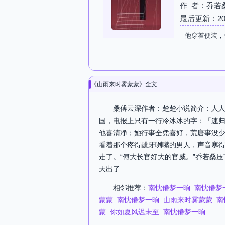
作 者：乔若
最后更新：2026-
他穿着便装，
《山雨来时雾蒙蒙》全文
桑傅云深作者：楚楚小说简介：人
国，电报上只有一行冷冰冰的字：「速
他喜清净；她行事全凭喜好，荒唐事没
看着那个疼得龇牙咧嘴的男人，声音寒得
走了。“傅大长官好大的官威。”乔若桑
天出了...
相邻推荐：
南忱倦梦一晌
南忱倦梦
蒙蒙
南忱倦梦一晌
山雨来时雾蒙蒙
南
蒙
你如夏风迟未至
南忱倦梦一晌