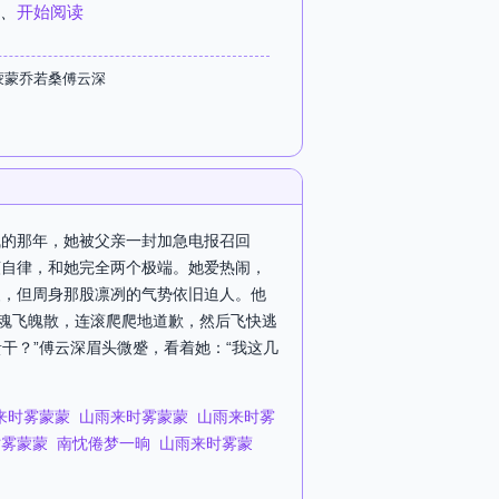
、
开始阅读
蒙蒙乔若桑傅云深
疯的那年，她被父亲一封加急电报召回
谨自律，和她完全两个极端。她爱热闹，
装，但周身那股凛冽的气势依旧迫人。他
得魂飞魄散，连滚爬爬地道歉，然后飞快逃
干？”傅云深眉头微蹙，看着她：“我这几
来时雾蒙蒙
山雨来时雾蒙蒙
山雨来时雾
时雾蒙蒙
南忱倦梦一晌
山雨来时雾蒙