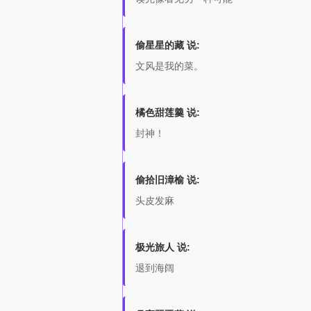
偷星星的藏 说:
文风是我的菜。
橘色甜莲羹 说:
封神！
偷拾旧漳榆 说:
头皮发麻
极光旅人 说:
退到海阔