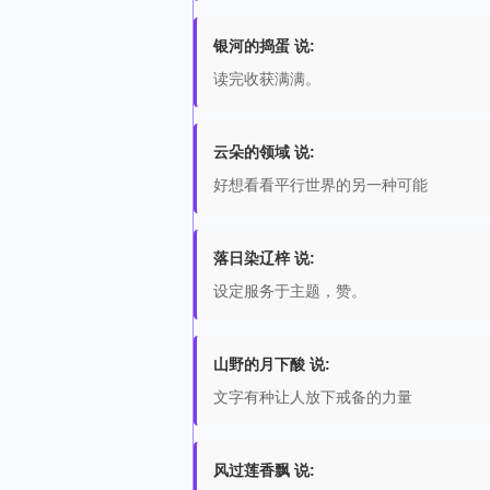
银河的捣蛋 说:
读完收获满满。
云朵的领域 说:
好想看看平行世界的另一种可能
落日染辽梓 说:
设定服务于主题，赞。
山野的月下酸 说:
文字有种让人放下戒备的力量
风过莲香飘 说: