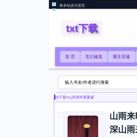
将本站设为首页
txt下载
首 页
玄幻修真
重生穿越
txt下载
>
山雨来时雾蒙蒙
山雨来
深山雨