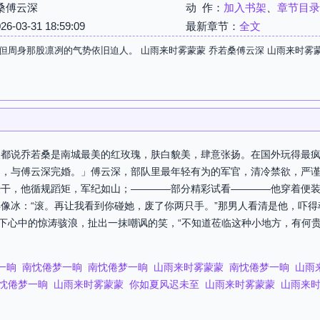
桑傅云深
动 作：
加入书架
、
章节目录
03-31 18:59:09
最新章节：
全文
但周身那股凛冽的气势依旧迫人。 山雨来时雾蒙蒙 乔若桑傅云深 山雨来时雾
人都说乔若桑是南城最美的红玫瑰，肤白貌美，肆意张扬。在国外玩得最
归，与傅云深完婚。」傅云深，部队里最年轻有为的军官，清冷禁欲，严
少干，他循规蹈矩，军纪如山；————部分精彩试看————他穿着便
像冰：“滚。再让我看到你碰她，废了你两只手。”那男人看清是他，吓
压下心中的惊涛骇浪，扯出一抹嘲讽的笑，“不知道莅临这种小地方，有何贵
一晌
南忱倦梦一晌
南忱倦梦一晌
山雨来时雾蒙蒙
南忱倦梦一晌
山雨
忱倦梦一晌
山雨来时雾蒙蒙
你如夏风迟未至
山雨来时雾蒙蒙
山雨来