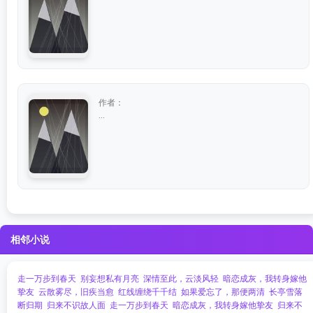
作者：
...
相邻小说
走一万步到春天
别妄想私有月亮
深情至此，云淡风轻
暗恋成灰，我转身嫁他
挚友
云散雾尽，旧疾当愈
红线缠绕千千结
如果爱忘了，那便两清
长亭雪落
断归期
归来不识故人面
走一万步到春天
暗恋成灰，我转身嫁他挚友
归来不